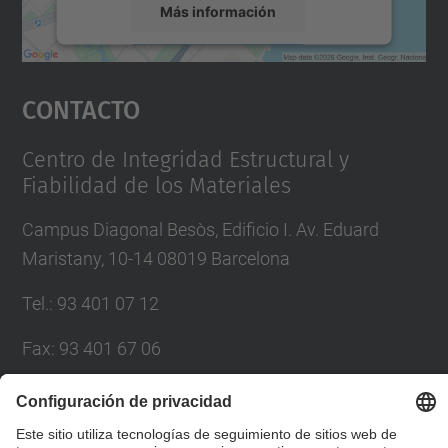
Más información
Aceptar
Contacto
powered by
Usercentrics Consent
Management Platform
Centro de Integridad Estructural y
Fiabilidad de los Materiales
Campus Diagonal Besòs, Edificio I. Av. Eduard
Maristany, 10-14 08019 Barcelona
Tel.
:
93 401 07 12
Fax
:
93 401 67 06
Correo
:
ciefma.info@upc.edu
Directorio UPC