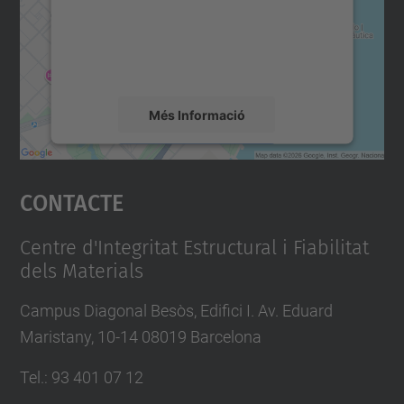
contingut del mapa que pugui recollir dades
sobre la vostra activitat. Reviseu-ne els
detalls i accepteu el servei per veure el
mapa.
Més Informació
Accepta
Contacte
powered by
Usercentrics Consent
Management Platform
Centre d'Integritat Estructural i Fiabilitat
dels Materials
Campus Diagonal Besòs, Edifici I. Av. Eduard
Maristany, 10-14 08019 Barcelona
Tel.
:
93 401 07 12