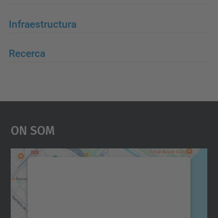
Infraestructura
Recerca
On Som
Necessitem el vostre
consentiment per carregar el
servei Google Maps!
Utilitzem un servei de tercers per incrustar